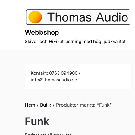
Skip
to
content
Webbshop
Skivor och HiFi-utrustning med hög ljudkvalitet
Kontakt: 0763 094900 /
info@thomasaudio.se
Hem
/
Butik
/ Produkter märkta ”Funk”
Funk