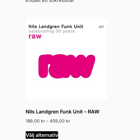
Endast ett sökresultat
Nils Landgren Funk Unit – RAW
Prisintervall:
189,00
kr
–
459,00
kr
189,00 kr
Den
till
Välj alternativ
här
459,00 kr