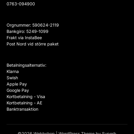
0763-094900
på
produktsidan
Orgnummer: 590624-2119
Bankgiro: 5249-1099
Frakt via InstaBee
Post Nord vid större paket
Betalningsalternativ:
Klarna
Swish
Apple Pay
Google Pay
Kortbetalning - Visa
Kortbetalning - AE
Banktransaktion
©2026 Webbshop
| WordPress Theme by
Superb