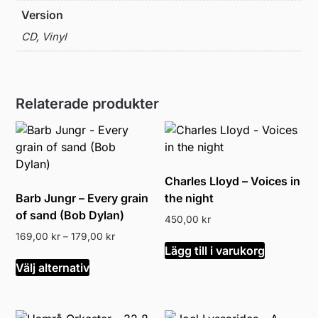
Version
CD, Vinyl
Relaterade produkter
Charles Lloyd – Voices in
Barb Jungr – Every grain
the night
of sand (Bob Dylan)
450,00
kr
Prisintervall:
169,00
kr
–
179,00
kr
Lägg till i varukorg
169,00 kr
Den
till
Välj alternativ
här
179,00 kr
produkten
har