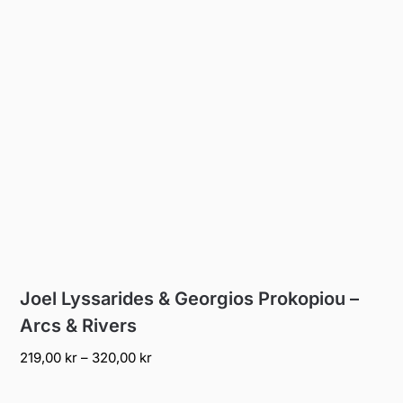
Joel Lyssarides & Georgios Prokopiou –
Arcs & Rivers
Prisintervall:
219,00
kr
–
320,00
kr
219,00 kr
till