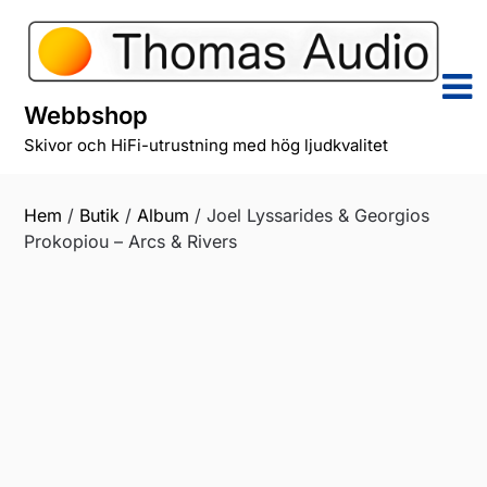
Skip
to
content
Webbshop
Skivor och HiFi-utrustning med hög ljudkvalitet
Hem
/
Butik
/
Album
/ Joel Lyssarides & Georgios
Prokopiou – Arcs & Rivers