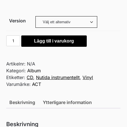
320,00 kr
Version
Joel
Lägg till i varukorg
Lyssarides
&
Georgios
Artikelnr:
N/A
Prokopiou
Kategori:
Album
-
Etiketter:
CD
,
Nutida instrumentellt
,
Vinyl
Arcs
Varumärke:
ACT
&
Rivers
mängd
Beskrivning
Ytterligare information
Beskrivning