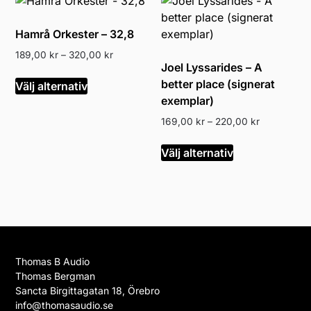
flera
varianter.
Hamrå Orkester – 32,8
De
Prisintervall:
olika
189,00
kr
–
320,00
kr
Joel Lyssarides – A
189,00 kr
alternativen
Den
till
better place (signerat
Välj alternativ
kan
här
320,00 kr
exemplar)
väljas
produkten
Prisintervall
på
169,00
kr
–
220,00
kr
har
169,00 kr
produktsidan
flera
Den
till
Välj alternativ
varianter.
här
220,00 kr
De
produkten
olika
har
alternativen
flera
kan
varianter.
väljas
De
på
olika
Thomas B Audio
produktsidan
alternativen
Thomas Bergman
kan
Sancta Birgittagatan 18, Örebro
info@thomasaudio.se
väljas