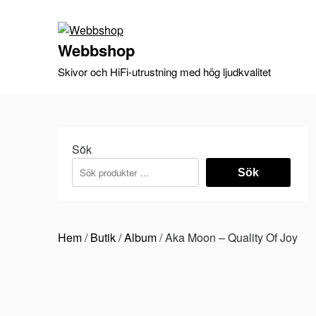
Skip
to
content
Webbshop
Skivor och HiFi-utrustning med hög ljudkvalitet
Sök
Sök
Hem
/
Butik
/
Album
/ Aka Moon – Quality Of Joy