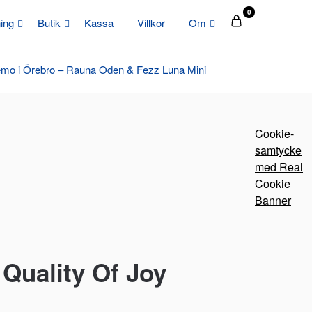
0
ing
Butik
Kassa
Villkor
Om
mo i Örebro – Rauna Oden & Fezz Luna Mini
Cookie-
samtycke
med Real
Cookie
Banner
Quality Of Joy