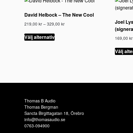
David Helbock – The New Cool
Joel Lys
Prisintervall:
219,00
kr
–
329,00
kr
(signer
219,00 kr
Den
till
Välj alternativ
169,00
kr
här
329,00 kr
produkten
Välj alt
har
flera
varianter.
De
olika
alternativen
kan
Thomas B Audio
väljas
Thomas Bergman
på
Sancta Birgittagatan 18, Örebro
produktsidan
info@thomasaudio.se
0763-094900