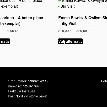
sarides – A better place
Emma Rawicz & Gwilym S
at exemplar)
– Big Visit
Prisintervall:
Prisinterval
–
220,00
kr
219,00
kr
–
320,00
kr
169,00 kr
219,00 kr
Den
Den
till
till
ernativ
Välj alternativ
här
här
220,00 kr
320,00 kr
produkten
produkten
har
har
flera
flera
varianter.
varianter.
De
De
olika
olika
Orgnummer: 590624-2119
B
e
t
alternativen
alternativen
Bankgiro: 5249-1099
K
kan
kan
Frakt via InstaBee
väljas
väljas
Post Nord vid större paket
på
på
produktsidan
produktsidan