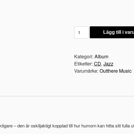
Aka
Lägg till i va
Moon
-
Quality
Kategori:
Album
Of
Etiketter:
CD
,
Jazz
Joy
Varumärke:
Outthere Music
mängd
tigare – den är oskiljaktigt kopplad till hur humorn kan hitta sitt fulla 